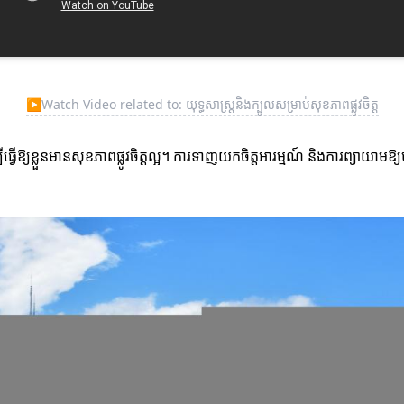
▶
Watch Video related to: យុទ្ធសាស្ត្រនិងក្បូលសម្រាប់សុខភាពផ្លូវចិត្ត
្វើឱ្យខ្លួនមានសុខភាពផ្លូវចិត្តល្អ។ ការទាញយកចិត្តអារម្មណ៍ និងការព្យាយាម