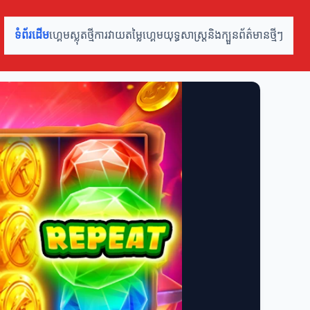
ទំព័រដើម
ហ្គេមស្លុតថ្មី
ការវាយតម្លៃហ្គេម
យុទ្ធសាស្ត្រនិងក្បួន
ព័ត៌មានថ្មីៗ