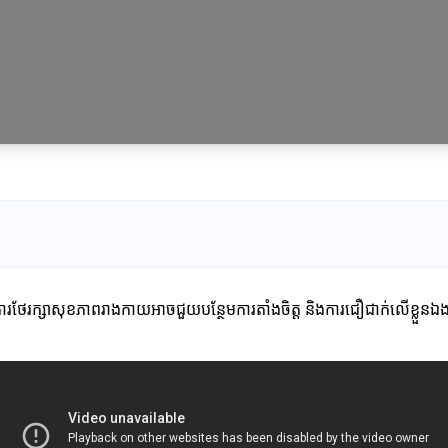
ួន។ ការថែរក្សាសុខភាពរាងកាយអាចជួយបន្ថែមការតាំងចិត្ត និងការជឿជាក់លើខ្លួនឯ