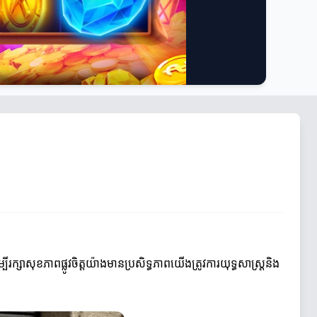
ក្សាសុខភាពផ្លូវចិត្តយ៉ាងមានប្រសិទ្ធភាពយើងត្រូវការយុទ្ធសាស្ត្រនិង