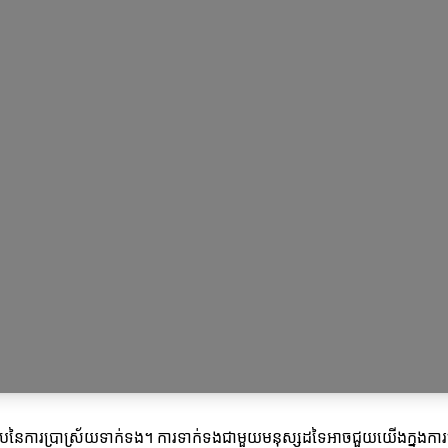
សំបូរបែបនៃការប្រាស្រ័យទាក់ទង។ ការទាក់ទងជាមួយមនុស្សដទៃអាចជួយយើងក្នុងកា