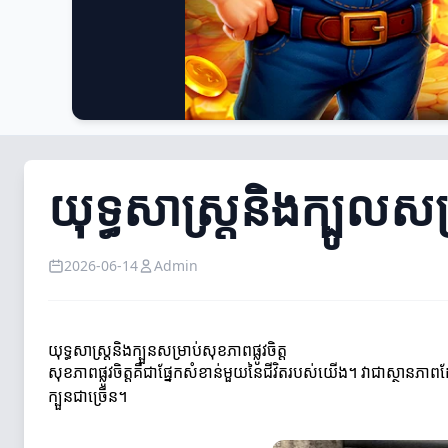
យុទ្ធសាស្ត្រនិងក្បូលសម្
2026-06-14
Admin
យុទ្ធសាស្ត្រនិងក្បួនសម្រាប់សុខភាពផ្លូវចិត្ត
សុខភាពផ្លូវចិត្តគឺជាផ្នែកសំខាន់មួយនៃជីវិតរបស់យើង។ វាជាស្ថានភាពដែ
ក្បួនជាច្រើន។