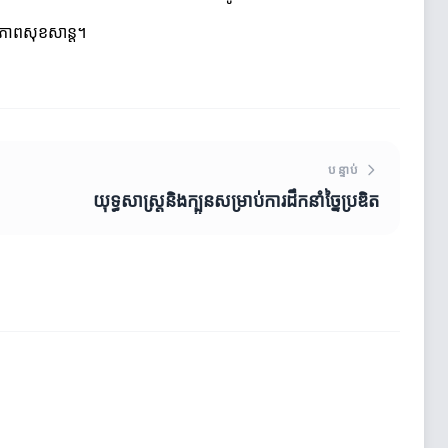
ានភាពសុខសាន្ត។
បន្ទាប់
យុទ្ធសាស្ត្រនិងក្បួនសម្រាប់ការដឹកនាំច្នៃប្រឌិត