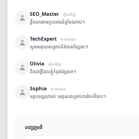
SEO_Master
ម្សិលមិញ
ខ្លឹមសារមានប្រយោជន៍ខ្លាំងណាស់។
TechExpert
២ ម៉ោងមុន
សូមអរគុណសម្រាប់ព័ត៌មានដ៏ល្អនេះ។
Olivia
ម្សិលមិញ
ពិតជាអ្វីដែលខ្ញុំកំពុងស្វែងរក។
Sophia
២ ម៉ោងមុន
អត្ថបទល្អណាស់! អរគុណសម្រាប់ការចែករំលែក។
បញ្ចេញមតិ