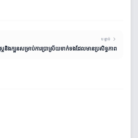
បន្ទាប់
្ត្រនិងក្បួនសម្រាប់ការប្រាស្រ័យទាក់ទងដែលមានប្រសិទ្ធភាព