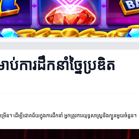
រាប់ការដឹកនាំច្នៃប្រឌិត
ើន។ ដើម្បីជោគជ័យក្នុងការដឹកនាំ អ្នកត្រូវការយុទ្ធសាស្ត្រនិងក្បួនមួយចំនួន។