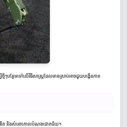
វអ្វីថ្មីៗបន្ថែមទៅលើវិធីសាស្ត្រដែលមានស្រាប់អាចជួយបង្កើនភាព
ច្នៃប្រឌិត និងសំរេចគោលបំណងជោគជ័យ។