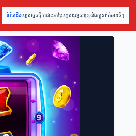
ទំព័រដើម
ហ្គេមស្លុតថ្មី
ការវាយតម្លៃហ្គេម
យុទ្ធសាស្ត្រនិងក្បួន
ព័ត៌មានថ្មីៗ