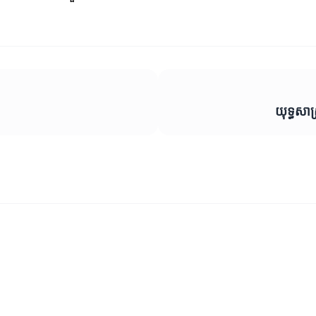
យុទ្ធសាស