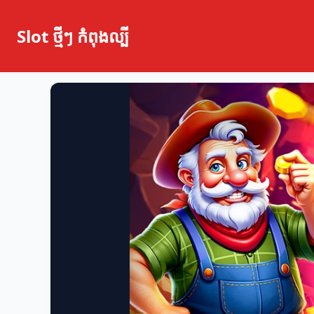
Slot ថ្មីៗ កំពុងល្បី