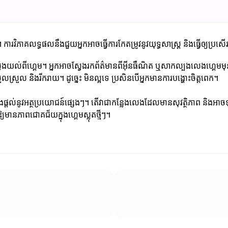
 ការវិភាគលទ្ធផលនឹងជួយអ្នកអាចធ្វើការកែតម្រូវនូវយុទ្ធសាស្ត្រ និងធ្វើឲ្យប្រ
ុងការស្វែងយល់ពីហ្គេម។ អ្នកអាចស្វែងរកព័ត៌មានពីអ៊ីនធឺណិត ឬសាកល្បងលេង
រួលស្រួល និងរីករាយ។ ដូច្នេះ មិនល្អទេ ប្រសិនបើអ្នកមានការបង្ហោះចិត្តពេក។
 និងផ្តល់នូវអត្ថប្រយោជន៍ផ្សេងៗ។ តើវាជាកន្លែងលេងដែលមានសុវត្ថិភាព និងអាចទ
ឱ្យមានភាពជោគជ័យក្នុងហ្គេមស្លុតថ្មីៗ។