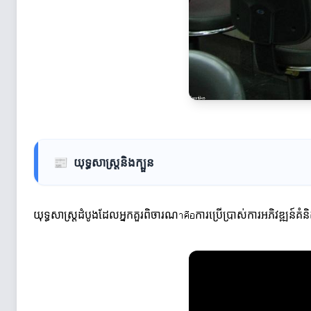
📰
យុទ្ធសាស្ត្រនិងក្បួន
យុទ្ធសាស្ត្រដំបូងដែលអ្នកគួរពិចារណาคือការប្រើប្រាស់ការអភិវឌ្ឍន៍