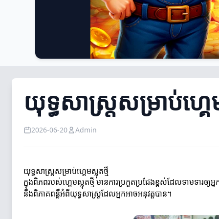
យុទ្ធសាស្ត្រសម្រាប់ហ្គេមស
2026-06-20
Admin
យុទ្ធសាស្ត្រសម្រាប់ហ្គេមស្លុតថ្មី
ក្នុងពិភពរបស់ហ្គេមស្លុតថ្មី មានការប្រកួតប្រជែងខ្ពស់ដែលទាមទារឲ្យអ
នឹងពិភាគពន្លឺអំពីយុទ្ធសាស្ត្រដែលអ្នកអាចអនុវត្តបាន។