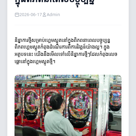
2026-06-17
Admin
និន្នាការថ្មីសម្រាប់ហ្គេមស្លុតនៅក្នុងពិភពនាពេលបច្ចុប្បន្ន
ពិភពហ្គេមស្លុតកំពុងដំណើរការពីការវិវត្តន៍យ៉ាងល្អ។ ក្នុង
អត្ថបទនេះ យើងនឹងមើលទៅលើនិន្នាការថ្មីៗដែលកំពុងលេច
ធ្លោនៅក្នុងហ្គេមស្លុតថ្មី។