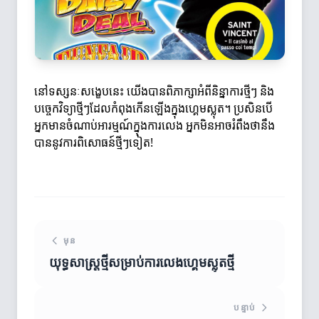
នៅទស្សនៈសង្ខេបនេះ យើងបានពិភាក្សាអំពីនិន្នាការថ្មីៗ និង
បច្ចេកវិទ្យាថ្មីៗដែលកំពុងកើនឡើងក្នុងហ្គេមស្លុត។ ប្រសិនបើ
អ្នកមានចំណាប់អារម្មណ៍ក្នុងការលេង អ្នកមិនអាចរំពឹងថានឹង
បាននូវការពិសោធន៍ថ្មីៗទៀត!
មុន
យុទ្ធសាស្ត្រថ្មីសម្រាប់ការលេងហ្គេមស្លុតថ្មី
បន្ទាប់