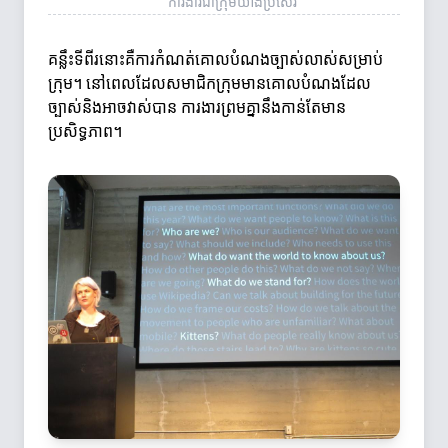
ការងារជាក្រុមយ៉ាងប្រសើរ
គន្លឹះទីពីរនោះគឺការកំណត់គោលបំណងច្បាស់លាស់សម្រាប់
ក្រុម។ នៅពេលដែលសមាជិកក្រុមមានគោលបំណងដែល
ច្បាស់និងអាចវាស់បាន ការងារព្រមគ្នានឹងកាន់តែមាន
ប្រសិទ្ធភាព។