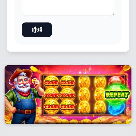
ផ្ញើមតិ