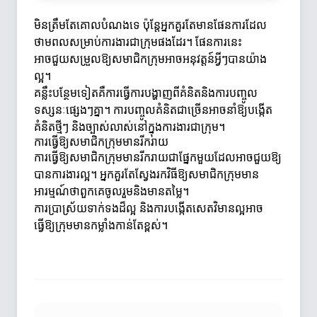
មិនត្រឹមតែគោលបំណងទេ ប៉ុន្តែអ្នកគួរតែមានផែនការដែល
ថាមពលសម្រាប់ការងារជាក្រុមផងដែរ។ ផែនការនេះ
អាចជួយសម្រួលឱ្យសមាជិកក្រុមអាចអនុវត្តន៍អ្វីៗបានយ៉ាង
ល្អ។
គន្លឹះបន្ថែមទៀតគឺការធ្វើការបង្ហាញពីគំនិតនិងការបញ្ចូល
ទស្សនៈផ្សេងៗគ្នា។ ការបញ្ចូលគំនិតជាច្រើនអាចនាំឱ្យបង្កើត
គំនិតថ្មីៗ និងច្បាស់លាស់នៅក្នុងការងារជាក្រុម។
ការធ្វើឱ្យសមាជិកក្រុមមានរីករាយ
ការធ្វើឱ្យសមាជិកក្រុមមានរីករាយជាផ្នែកមួយដែលអាចជួយឱ្យ
បានការងារល្អ។ អ្នកគួរតែស្វែងរកវិធីឱ្យសមាជិកក្រុមមាន
អារម្មណ៍ថាពួកគេចូលរួមនិងមានតម្លៃ។
ការប្រាស្រ័យទាក់ទងដ៏ល្អ និងការបង្កើតសេតវិមានល្អអាច
ធ្វើឱ្យក្រុមមានកម្លាំងកាន់តែខ្ពស់។