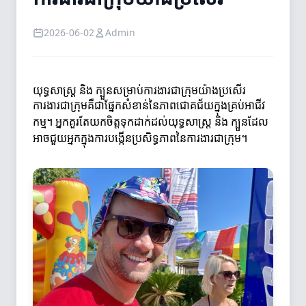
2026-06-02
Admin
យុទ្ធសាស្ត្រ និង ក្បួនសម្រាប់ការងារជាក្រុមយ៉ាងប្រសើរ
ការងារជាក្រុមគឺជាផ្នែកសំខាន់នៃភាពជោគជ័យក្នុងគ្រប់អាជីវ
កម្ម។ អ្នកគួរតែយកចិត្តទុកដាក់ដល់យុទ្ធសាស្ត្រ និង ក្បួនដែល
អាចជួយអ្នកក្នុងការបង្កើនប្រសិទ្ធភាពនៃការងារជាក្រុម។