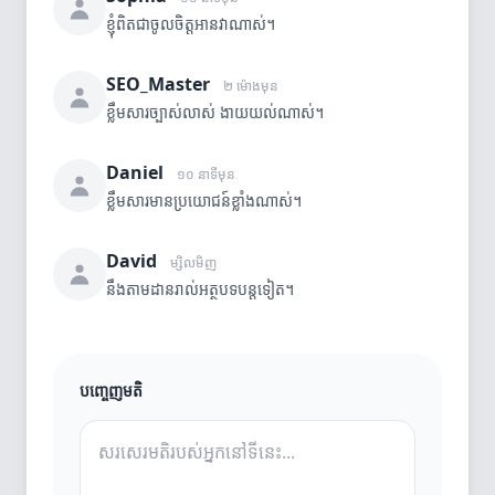
ខ្ញុំពិតជាចូលចិត្តអានវាណាស់។
SEO_Master
២ ម៉ោងមុន
ខ្លឹមសារច្បាស់លាស់ ងាយយល់ណាស់។
Daniel
១០ នាទីមុន
ខ្លឹមសារមានប្រយោជន៍ខ្លាំងណាស់។
David
ម្សិលមិញ
នឹងតាមដានរាល់អត្ថបទបន្តទៀត។
បញ្ចេញមតិ