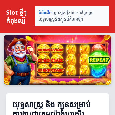
Slot ថ្មីៗ
ទំព័រដើម
ហ្គេមស្លុតថ្មី
ការវាយតម្លៃហ្គេម
កំពុងល្បី
យុទ្ធសាស្ត្រនិងក្បួន
ព័ត៌មានថ្មីៗ
យុទ្ធសាស្ត្រ និង ក្បួនសម្រាប់
ការងារជាក្រុមយ៉ាងប្រសើរ