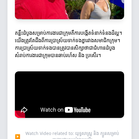
គន្លឹះដំបូងសម្រាប់ការងារជាក្រុមគឺការបង្កើតទំនាក់ទំនងដ៏ល្អ។
យើងត្រូវតែដឹងពីការប្រាស្រ័យទាក់ទងគ្នារវាងសមាជិកក្រុម។
ការប្រាស្រ័យទាក់ទងបានត្រូវបានសិក្សាថាជាជំហានដំបូង
សំរាប់ការងារជាក្រុមបានឆាប់រហ័ស និង ប្រសើរ។
Watch Video related to: យុទ្ធសាស្ត្រ និង ក្បួនសម្រាប់
▶