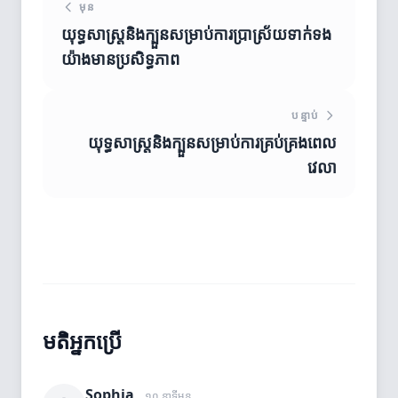
មុន
យុទ្ធសាស្ត្រនិងក្បួនសម្រាប់ការប្រាស្រ័យទាក់ទង
យ៉ាងមានប្រសិទ្ធភាព
បន្ទាប់
យុទ្ធសាស្ត្រនិងក្បួនសម្រាប់ការគ្រប់គ្រងពេល
វេលា
មតិអ្នកប្រើ
Sophia
១០ នាទីមុន