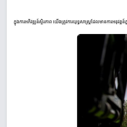
ក្នុងការអភិវឌ្ឍន៍ស្ថិរភាព យើងត្រូវការយុទ្ធសាស្ត្រដែលមានការអនុវត្