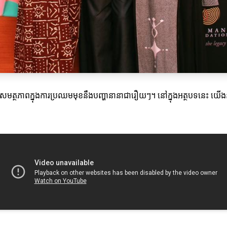
យសមត្ថភាពក្នុងការប្រឈមមុខនឹងបញ្ហានានាជារឿយៗ។ នៅក្នុងអត្ថបទនេះ យើងនឹង