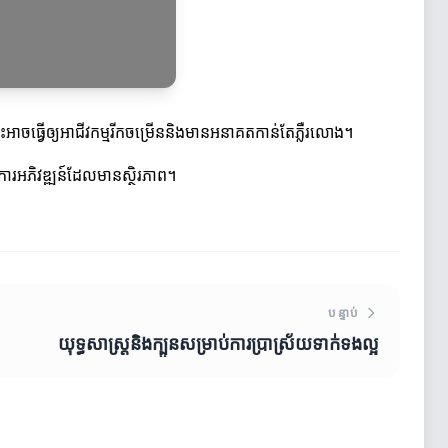
ះអាចធ្វើឲ្យអាជីវកម្មរីកចម្រើននិងមានអនាគតកាន់តែភ្លឺរលោង។
ការអភិវឌ្ឍន៍ដែលមានស្ថិរភាព។
បន្ទាប់
យុទ្ធសាស្ត្រនិងក្បួនសម្រាប់ការប្រាស្រ័យទាក់ទងល្អ