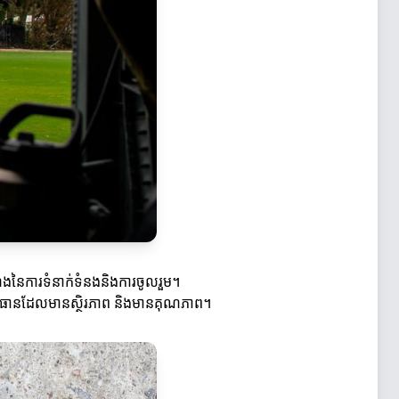
ណងនៃការទំនាក់ទំនងនិងការចូលរួម។
រាស់ធនធានដែលមានស្ថិរភាព និងមានគុណភាព។