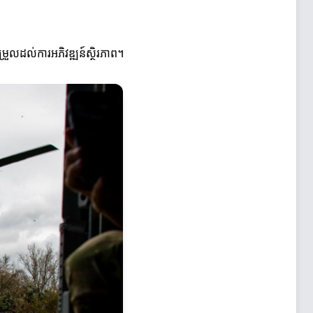
ម្រួលដល់ការអភិវឌ្ឍន៍ស្ថិរភាព។