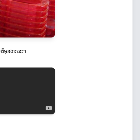
្រពីមុខងារនេះ។