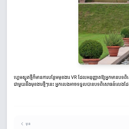
ហ្គេមស្លុតថ្មីក៏មានការបន្ថែមមុខងារ VR ដែលអនុញ្ញាតឱ្យអ្នកមានបទព
ជាមួយនឹងមុខងារថ្មីៗនេះ អ្នកលេងអាចទទួលបានបទពិសោធន៍លេងដែលមា
មុន