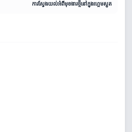
ការស្វែងយល់អំពីមុខងារថ្មីនៅក្នុងហ្គេមស្លុត