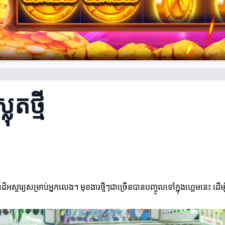
ុតថ្មី
៏អស្ចារ្យសម្រាប់អ្នកលេង។ មុខងារថ្មីៗជាច្រើនបានបញ្ចូលទៅក្នុងហ្គេមនេះ ដើម្បីធ