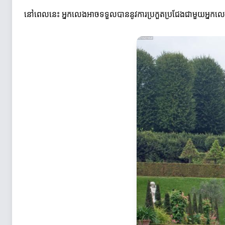
នៅពេលនេះ អ្នកលេងអាចទទួលបាននូវការប្រកួតប្រជែងជាមួយអ្នកលេងផ