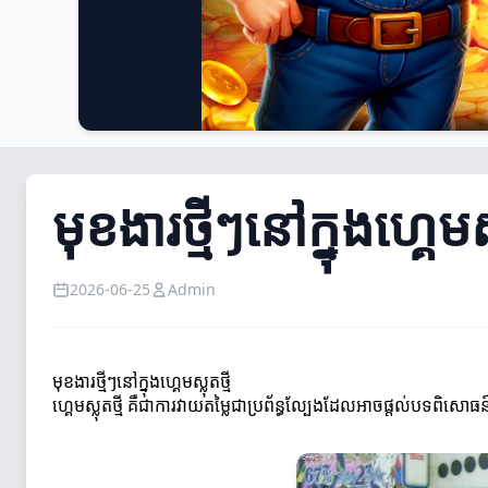
មុខងារថ្មីៗនៅក្នុងហ្គេមស្ល
2026-06-25
Admin
មុខងារថ្មីៗនៅក្នុងហ្គេមស្លុតថ្មី
ហ្គេមស្លុតថ្មី គឺជាការវាយតម្លៃជាប្រព័ន្ធល្បែងដែលអាចផ្តល់បទពិសោធន៍ដ