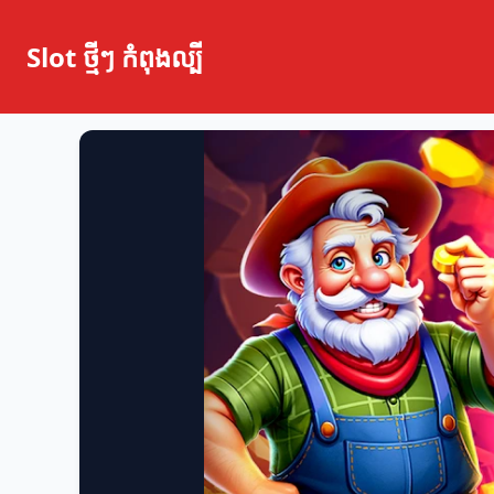
Slot ថ្មីៗ កំពុងល្បី