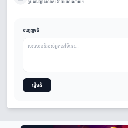
ខ្លឹមសារច្បាស់លាស់ ងាយយល់ណាស់។
បញ្ចេញមតិ
ផ្ញើមតិ