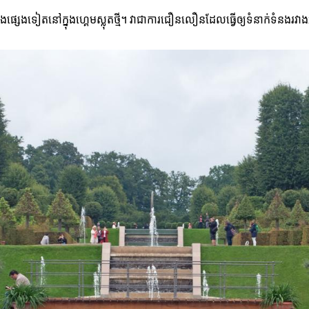
្សេងទៀតនៅក្នុងហ្គេមស្លុតថ្មី។ វាជាការជឿនលឿនដែលធ្វើឲ្យទំនាក់ទំនងរវ