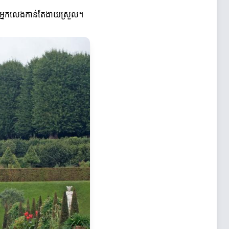
ាងអ្នកលេងកាន់តែងាយស្រួល។