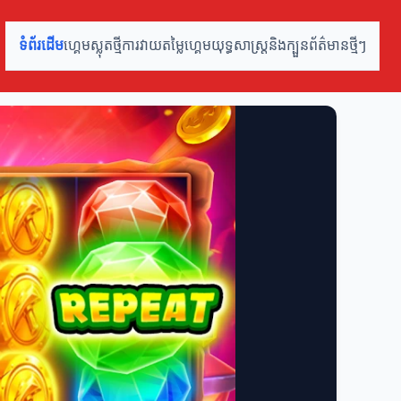
ទំព័រដើម
ហ្គេមស្លុតថ្មី
ការវាយតម្លៃហ្គេម
យុទ្ធសាស្ត្រនិងក្បួន
ព័ត៌មានថ្មីៗ