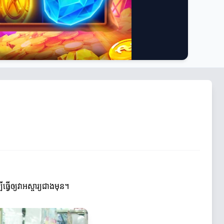
្វើឲ្យវាអស្ចារ្យជាងមុន។