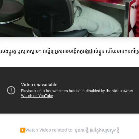
ងប្តូរតួ ឬស្លាកស្នាម។ វាធ្វើឲ្យអ្នកអាចបង្កើតតួអង្គផ្ទាល់ខ្លួន ហើយមានការគាំទ
▶
Watch Video related to: មុខងារថ្មីៗនៅក្នុងហ្គេមស្លុតថ្មី