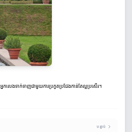
។
អ្នកលេងទាក់ទាញជាមួយការប្រកួតប្រជែងកាន់តែល្អប្រសើរ។
បន្ទាប់