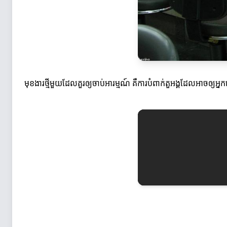
មុខងារថ្មីមួយដែលគួរឲ្យចាប់អារម្មណ៍ គឺការបំពាក់តួអង្គដែលអាចឲ្យអ្នកលេ