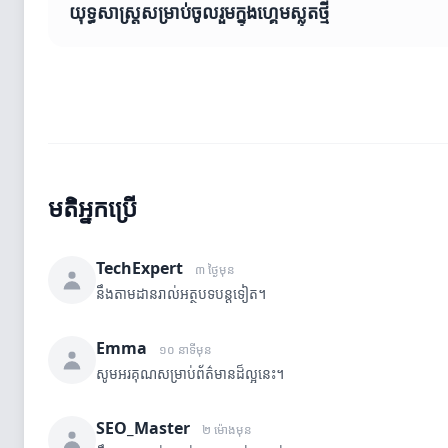
យុទ្ធសាស្ត្រសម្រាប់ចូលរួមក្នុងហ្គេមស្លុតថ្មី
មតិអ្នកប្រើ
TechExpert
៣ ថ្ងៃមុន
នឹងតាមដានរាល់អត្ថបទបន្តទៀត។
Emma
១០ នាទីមុន
សូមអរគុណសម្រាប់ព័ត៌មានដ៏ល្អនេះ។
SEO_Master
២ ម៉ោងមុន