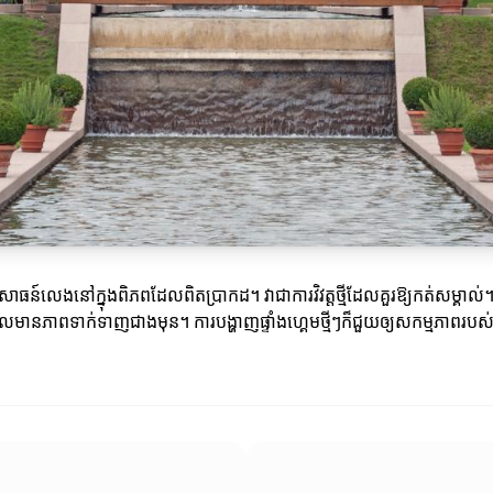
ិសោធន៍លេងនៅក្នុងពិភពដែលពិតប្រាកដ។ វាជាការវិវត្តថ្មីដែលគួរឱ្យកត់សម្គាល់
នភាពទាក់ទាញជាងមុន។ ការបង្ហាញផ្ទាំងហ្គេមថ្មីៗក៏ជួយឲ្យសកម្មភាពរបស់